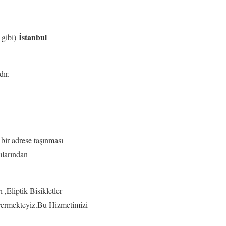
İstanbul
 gibi)
ır.
r adrese taşınması
ılarından
Eliptik Bisikletler
t vermekteyiz.Bu Hizmetimizi