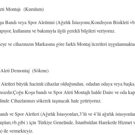
r Aleti Montajı (Kurulum)
 veya Spor Aletinini (Ağırlık İstasyonu,Kondisyon Bisikleti vb
yor, kullanımı ve bakımıyla ilgili gerekli bilgileri veriyoruz.
hazınızın Markasına göre farklı Montaj ücretleri uygulanmaktad
 Aleti Demontaj (Sökme)
ri büyük hacimli cihazlar olduğundan, odadan odaya veya başka bi
ızdır.Çoğu Koşu bandı ve Spor Aleti Montajlı halde Daire ve oda kap
inde Cihazlarınızı sökerek taşınacak hale getiriyoruz.
por Aletleri (Ağırlık İstasyonları,3’lü ve 4’lü ağırlık istasyonları ,
urupları,vb.gibi ) için Türkiye Genelinde, İstanbuldan Hareketle Hizme
) ile vermekteyiz.