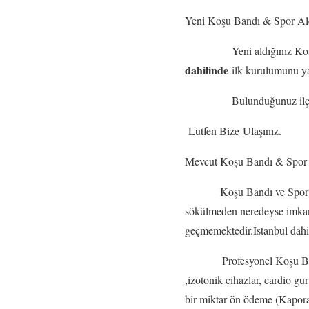
Yeni Koşu Bandı & Spo
Yeni aldığınız Koşu Bandı
dahilinde
ilk kurulumunu yapı
Bulunduğunuz ilçeye ve ci
Lütfen Bize Ulaşınız.
Mevcut Koşu Bandı & Spor
Koşu Bandı ve Spor Aletle
sökülmeden neredeyse imkans
geçmemektedir.İstanbul dahil
Profesyonel Koşu Bandı ve S
,izotonik cihazlar, cardio g
bir miktar ön ödeme (Kapora