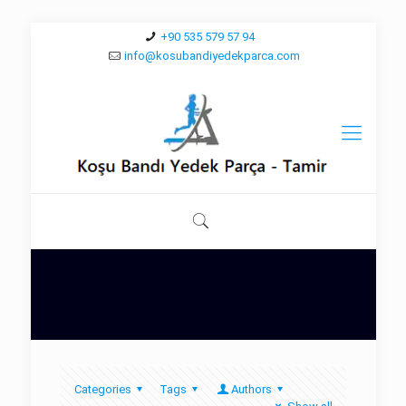
+90 535 579 57 94
info@kosubandiyedekparca.com
Categories
Tags
Authors