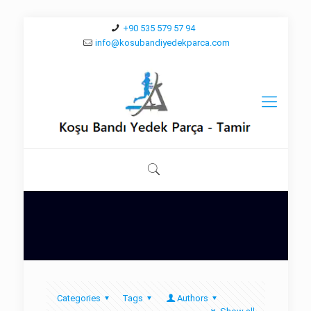
+90 535 579 57 94
info@kosubandiyedekparca.com
Categories
Tags
Authors