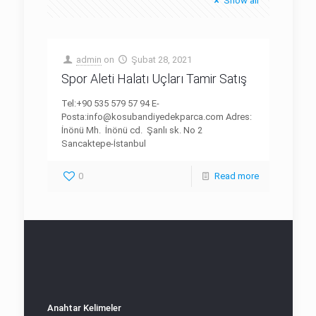
Show all
admin
on
Şubat 28, 2021
Spor Aleti Halatı Uçları Tamir Satış
Tel:+90 535 579 57 94 E-
Posta:info@kosubandiyedekparca.com Adres:
İnönü Mh. İnönü cd. Şanlı sk. No 2
Sancaktepe-İstanbul
0
Read more
Anahtar Kelimeler