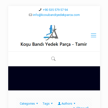
+90 535 579 57 94
info@kosubandiyedekparca.com
Categories
Tags
Authors