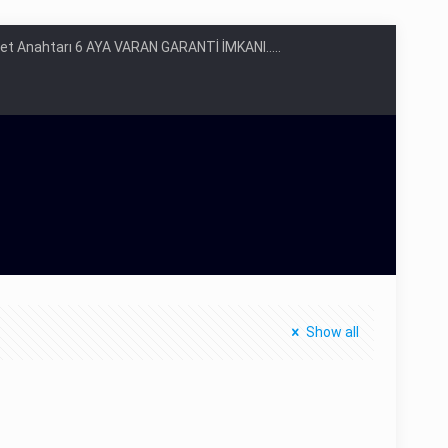
yet Anahtarı 6 AYA VARAN GARANTİ İMKANI.....
Show all