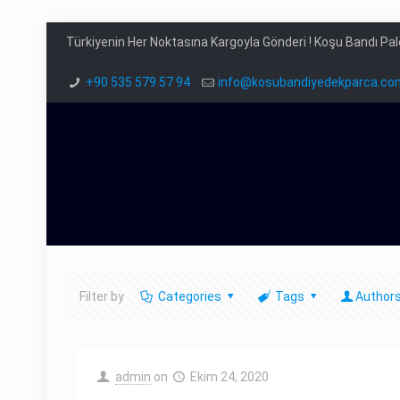
Türkiyenin Her Noktasına Kargoyla Gönderi ! Koşu Bandı Pa
+90 535 579 57 94
info@kosubandiyedekparca.co
Filter by
Categories
Tags
Author
admin
on
Ekim 24, 2020