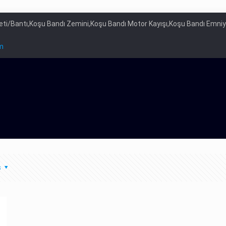
leti/Bantı,Koşu Bandı Zemini,Koşu Bandı Motor Kayışı,Koşu Bandı Emni
m
s