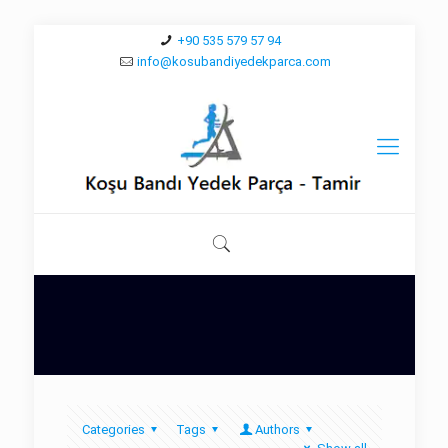
+90 535 579 57 94
info@kosubandiyedekparca.com
Categories
Tags
Authors