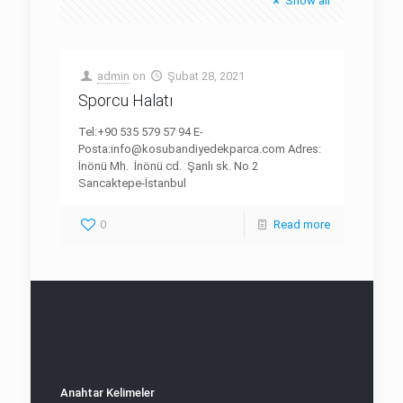
Show all
admin
on
Şubat 28, 2021
Sporcu Halatı
Tel:+90 535 579 57 94 E-
Posta:info@kosubandiyedekparca.com Adres:
İnönü Mh. İnönü cd. Şanlı sk. No 2
Sancaktepe-İstanbul
0
Read more
Anahtar Kelimeler