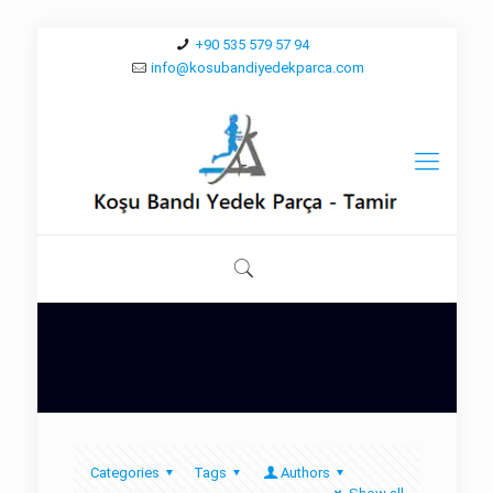
+90 535 579 57 94
info@kosubandiyedekparca.com
Categories
Tags
Authors