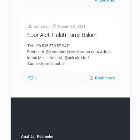
Show all
admin
on
Kasım 28, 2021
Spor Aleti Halatı Tamir Bakım
Tel:+90 535 579 57 94 E-
Posta:info@kosubandiyedekparca.com Adres:
İnönü Mh. İnönü cd. Şanlı sk. No 2
Sancaktepe-İstanbul
0
Read more
Anahtar Kelimeler